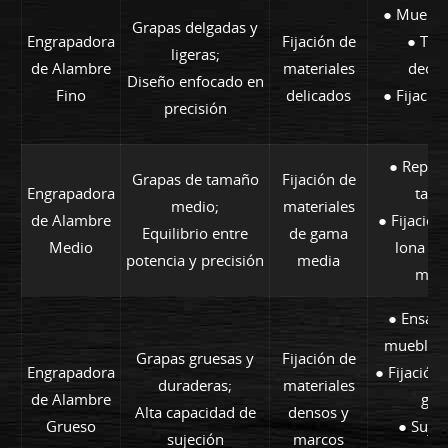
● Muebles
Grapas delgadas y
Engrapadora
Fijación de
● Tapi
ligeras;
de Alambre
materiales
decor
Diseño enfocado en
Fino
delicados
● Fijación
precisión
fin
● Repara
Grapas de tamaño
Fijación de
Engrapadora
tapic
medio;
materiales
de Alambre
● Fijación 
Equilibrio entre
de gama
Medio
lona o 
potencia y precisión
media
mue
● Ensamb
muebles 
Grapas gruesas y
Fijación de
Engrapadora
● Fijación 
duraderas;
materiales
de Alambre
gru
Alta capacidad de
densos y
Grueso
● Sujec
sujeción
marcos