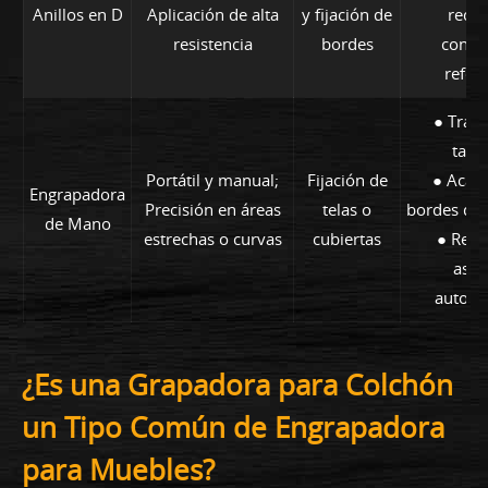
Anillos en D
Aplicación de alta
y fijación de
requi
resistencia
bordes
conex
refor
● Traba
tapic
Portátil y manual;
Fijación de
● Acab
Engrapadora
Precisión en áreas
telas o
bordes de 
de Mano
estrechas o curvas
cubiertas
● Reco
asie
automo
¿Es una Grapadora para Colchón
un Tipo Común de Engrapadora
para Muebles?