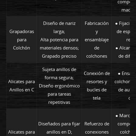
compone
mader
Diseño de nariz
Fabricación
● Fijación
Grapadoras
larga;
y
de espuma
para
Alta potencia para
ensamblaje
reso
Colchón
materiales densos;
de
● Alcance
Grapado preciso
colchones
de difíci
Sujeta anillos de
Conexión de
● Ensamb
forma segura;
Alicates para
resortes y
colchones,
Diseño ergonómico
Anillos en C
bucles de
de autom
para tareas
tela
cer
repetitivas
● Marcos 
Diseñados para fijar
Refuerzo de
compone
Alicates para
anillos en D;
conexiones
colchon