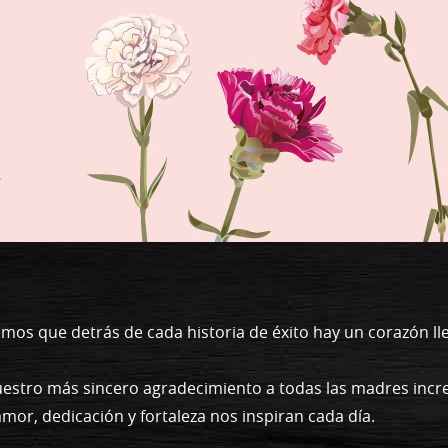
emos que detrás de cada historia de éxito hay un corazón ll
estro más sincero agradecimiento a todas las madres incr
r, dedicación y fortaleza nos inspiran cada día.