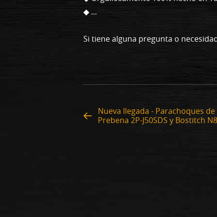
◆ ...
Si tiene alguna pregunta o necesid
Nueva llegada - Parachoques de
Prebena 2P-J50SDS y Bostitch N