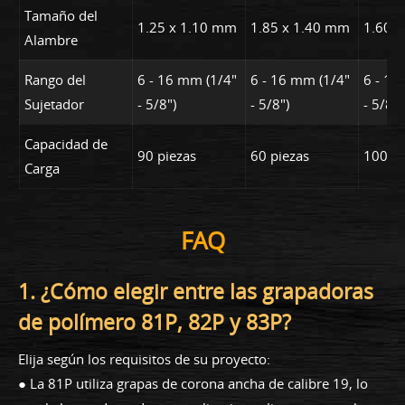
Tamaño del
1.25 x 1.10 mm
1.85 x 1.40 mm
1.60 
Alambre
Rango del
6 - 16 mm (1/4"
6 - 16 mm (1/4"
6 - 16
Sujetador
- 5/8")
- 5/8")
- 5/8")
Capacidad de
90 piezas
60 piezas
100 pi
Carga
FAQ
1. ¿Cómo elegir entre las grapadoras
de polímero 81P, 82P y 83P?
Elija según los requisitos de su proyecto:
● La 81P utiliza grapas de corona ancha de calibre 19, lo