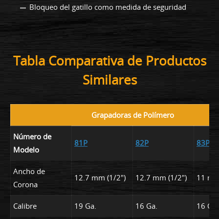
Bloqueo del gatillo como medida de seguridad
Tabla Comparativa de Productos
Similares
Grapadoras de Polímero
Número de
81P
82P
83P
Modelo
Ancho de
12.7 mm (1/2")
12.7 mm (1/2")
11 mm
Corona
Calibre
19 Ga.
16 Ga.
16 Ga.