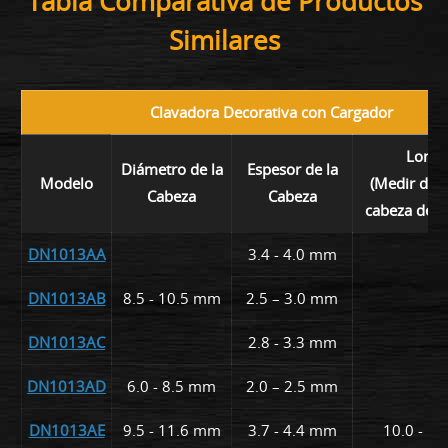
Tabla Comparativa de Productos
Similares
Clavadora Decorativa con Cargador
Longi
Diámetro de la
Espesor de la
Modelo
(Medir deba
Cabeza
Cabeza
cabeza de lo
DN1013AA
3.4 - 4.0 mm
DN1013AB
8.5 - 10.5 mm
2.5 – 3.0 mm
DN1013AC
2.8 - 3.3 mm
DN1013AD
6.0 - 8.5 mm
2.0 – 2.5 mm
DN1013AE
9.5 - 11.6 mm
3.7 - 4.4 mm
10.0 - 1