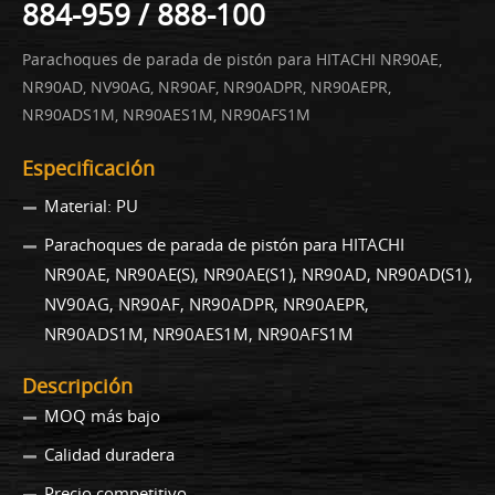
884-959 / 888-100
Parachoques de parada de pistón para HITACHI NR90AE,
NR90AD, NV90AG, NR90AF, NR90ADPR, NR90AEPR,
NR90ADS1M, NR90AES1M, NR90AFS1M
Especificación
Material: PU
Parachoques de parada de pistón para HITACHI
NR90AE, NR90AE(S), NR90AE(S1), NR90AD, NR90AD(S1),
NV90AG, NR90AF, NR90ADPR, NR90AEPR,
NR90ADS1M, NR90AES1M, NR90AFS1M
Descripción
MOQ más bajo
Calidad duradera
Precio competitivo