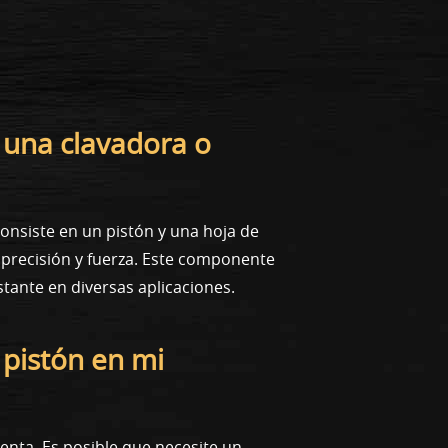
 una clavadora o
nsiste en un pistón y una hoja de
 precisión y fuerza. Este componente
tante en diversas aplicaciones.
 pistón en mi
ienta. Es posible que necesite un