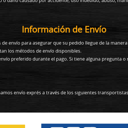
cto o daño causado por accidente, uso indebido, abuso, ma
Información de Envío
s de envío para asegurar que su pedido llegue de la maner
tan los métodos de envío disponibles.
envío preferido durante el pago. Si tiene alguna pregunta 
amos envío exprés a través de los siguientes transportista