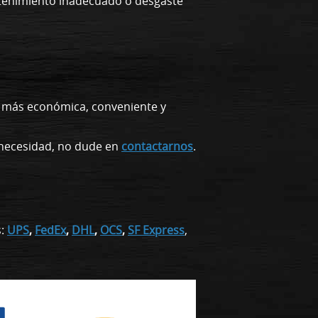
ntenimiento inadecuado o desgaste
a más económica, conveniente y
o necesidad, no dude en
contactarnos
.
s:
UPS
,
FedEx
,
DHL
,
OCS
,
SF Express
,