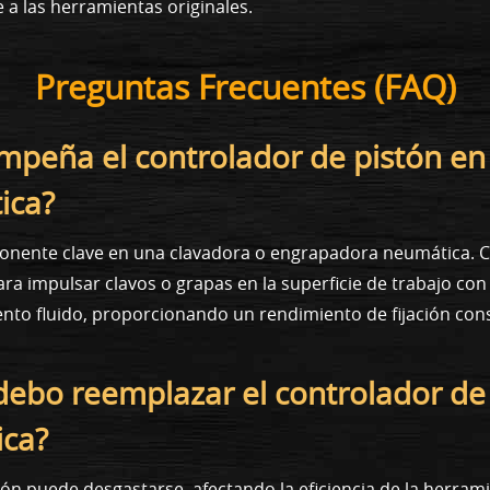
 a las herramientas originales.
Preguntas Frecuentes (FAQ)
mpeña el controlador de pistón en
ica?
onente clave en una clavadora o engrapadora neumática. Co
ra impulsar clavos o grapas en la superficie de trabajo con
to fluido, proporcionando un rendimiento de fijación cons
ebo reemplazar el controlador de
ica?
tón puede desgastarse, afectando la eficiencia de la herram