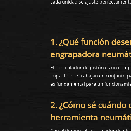
cada unidad se ajuste perfectamente
1. ¿Qué función dese
engrapadora neumát
El controlador de pistón es un comp
impacto que trabajan en conjunto pa
es fundamental para un funcionamien
2. ¿Cómo sé cuándo d
herramienta neumát
Con el tiempo, el controlador de pis