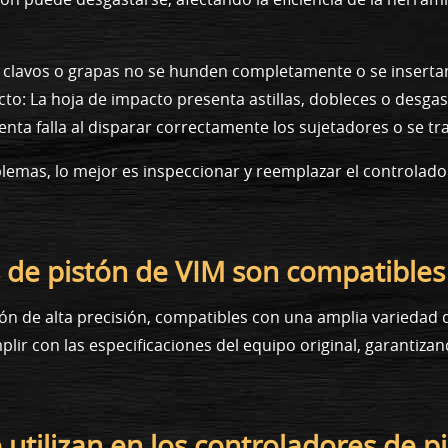
s clavos o grapas no se hunden completamente o se inserta
cto: La hoja de impacto presenta astillas, dobleces o desgas
nta falla al disparar correctamente los sujetadores o se tr
lemas, lo mejor es inspeccionar y reemplazar el controlado
s de pistón de VIM son compatibles
stón de alta precisión, compatibles con una amplia varieda
lir con las especificaciones del equipo original, garantizan
 utilizan en los controladores de p