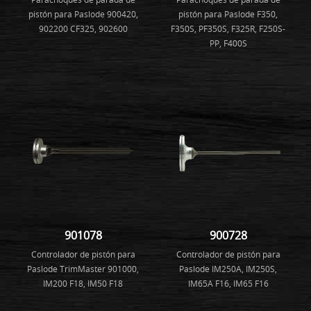
pistón para Paslode 900420,
pistón para Paslode F350,
902200 CF325, 902600
F350S, PF350S, F325R, F250S-
PP, F400S
901078
900728
Controlador de pistón para
Controlador de pistón para
Paslode TrimMaster 901000,
Paslode IM250A, IM250S,
IM200 F18, IM50 F18
IM65A F16, IM65 F16