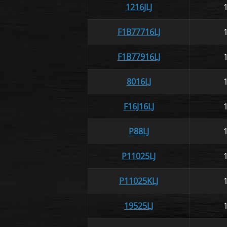
1216JLJ
F1B77716LJ
F1B77916LJ
8016LJ
F16J16LJ
P88LJ
P11025LJ
P11025KLJ
19525LJ