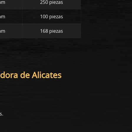
 mm
250 piezas
 mm
100 piezas
 mm
168 piezas
adora de Alicates
s.