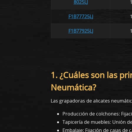
8025LJ
F1B77725LJ
F1B77925LJ
1. ¿Cuáles son las pr
Neumática?
Las grapadoras de alicates neumática
Producción de colchones: Fijaci
Tapicería de muebles: Unión de 
Embalaje: Fijación de cajas de c