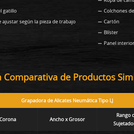
 gatillo
Colchones de
 ajustar según la pieza de trabajo
Cartón
Blíster
Panel interio
a Comparativa de Productos Simi
Grapadora de Alicates Neumática Tipo LJ
Rango 
Corona
Ancho x Grosor
Sujetado