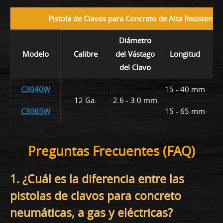
Pistola de Clavos para Concreto de Alta Resistencia
Diámetro
C
Modelo
Calibre
del Vástago
Longitud
del Clavo
C3040W
15 - 40 mm
3
12 Ga.
2.6 - 3.0 mm
C3065W
15 - 65 mm
4
Preguntas Frecuentes (FAQ)
1. ¿Cuál es la diferencia entre las
pistolas de clavos para concreto
neumáticas, a gas y eléctricas?