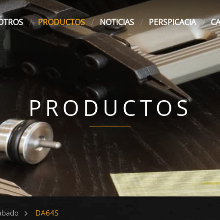
OTROS
PRODUCTOS
NOTICIAS
PERSPICACIA
C
PRODUCTOS
DA64S
abado