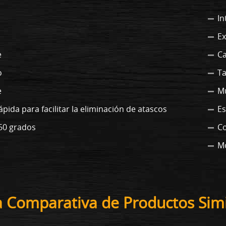
In
Ex
e
Ca
o
Ta
e
M
ápida para facilitar la eliminación de atascos
Es
360 grados
Co
Mo
a Comparativa de Productos Simi