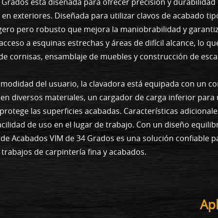
Grados está diseñada para ofrecer precisión y durabilidad 
 en exteriores. Diseñada para utilizar clavos de acabado tip
gero pero robusto que mejora la maniobrabilidad y garantiza
cceso a esquinas estrechas y áreas de difícil alcance, lo qu
 de cornisas, ensamblaje de muebles y construcción de esca
comodidad del usuario, la clavadora está equipada con un co
 en diversos materiales, un cargador de carga inferior para
otege las superficies acabadas. Características adicionales
cilidad de uso en el lugar de trabajo. Con un diseño equili
a de Acabados VIM de 34 Grados es una solución confiable 
 trabajos de carpintería fina y acabados.
Ap