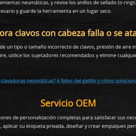
amientas neumáticas, y revise los anillos de sellado (o-rin
esario y guarde la herramienta en un lugar seco.
ora clavos con cabeza falla o se at
e un tipo o tamaño incorrecto de clavos, presión de aire in
aire, utilice los sujetadores recomendados y elimine cualqui
lavadoras neumáticas? 6 fallos del gatillo y cómo solucion
Servicio OEM
iones de personalización completas para satisfacer sus n
a, aplicar su etiqueta privada, diseñar y crear empaques pe