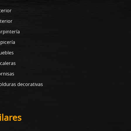
terior
terior
rpintería
picería
uebles
caleras
rnisas
lduras decorativas
lares