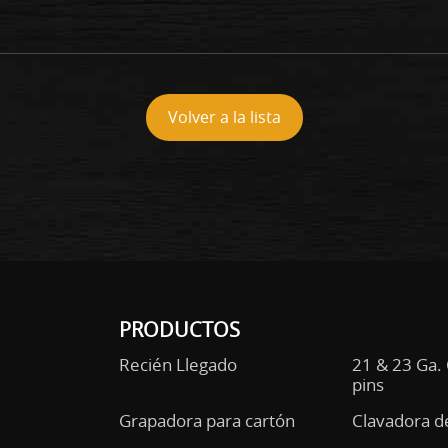
Volver a la lista
PRODUCTOS
Recién Llegado
21 & 23 Ga.
pins
Grapadora para cartón
Clavadora d