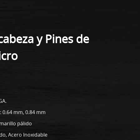
 cabeza y Pines de
icro
GA.
o: 0.64 mm, 0.84 mm
Amarillo pálido
ado, Acero Inoxidable