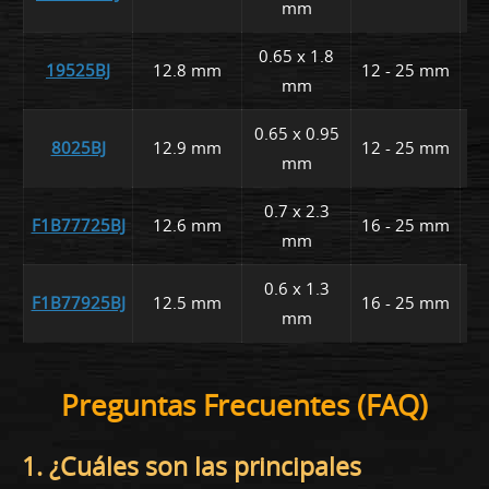
mm
0.65 x 1.8
19525BJ
12.8 mm
12 - 25 mm
2
mm
0.65 x 0.95
8025BJ
12.9 mm
12 - 25 mm
2
mm
0.7 x 2.3
F1B77725BJ
12.6 mm
16 - 25 mm
1
mm
0.6 x 1.3
F1B77925BJ
12.5 mm
16 - 25 mm
1
mm
Preguntas Frecuentes (FAQ)
1. ¿Cuáles son las principales