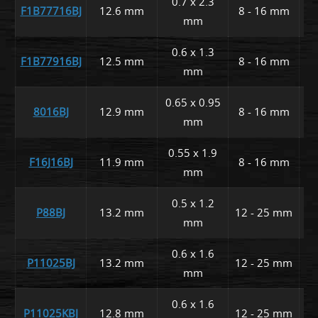
0.7 x 2.3
F1B77716BJ
12.6 mm
8 - 16 mm
1
mm
0.6 x 1.3
F1B77916BJ
12.5 mm
8 - 16 mm
1
mm
0.65 x 0.95
8016BJ
12.9 mm
8 - 16 mm
2
mm
0.55 x 1.9
F16J16BJ
11.9 mm
8 - 16 mm
2
mm
0.5 x 1.2
P88BJ
13.2 mm
12 - 25 mm
2
mm
0.6 x 1.6
P11025BJ
13.2 mm
12 - 25 mm
2
mm
0.6 x 1.6
P11025KBJ
12.8 mm
12 - 25 mm
2