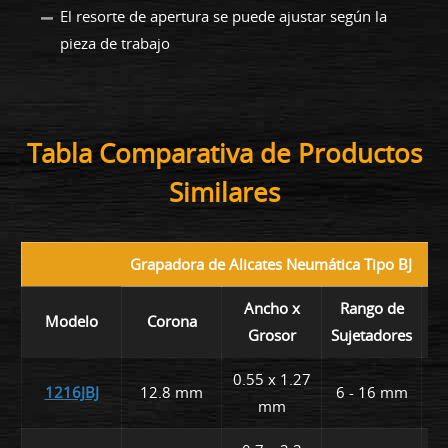
El resorte de apertura se puede ajustar según la
pieza de trabajo
Tabla Comparativa de Productos
Similares
Grapadora de Alicates Neumática Tipo BJ
Ancho x
Rango de
C
Modelo
Corona
Grosor
Sujetadores
0.55 x 1.27
1216JBJ
12.8 mm
6 - 16 mm
2
mm