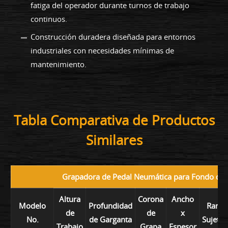
fatiga del operador durante turnos de trabajo
continuos.
Construcción duradera diseñada para entornos
industriales con necesidades mínimas de
mantenimiento.
Tabla Comparativa de Productos
Similares
Grapadora de Pedal Neumática para Fondo de 
Altura
Corona
Ancho
Modelo
Profundidad
Rango
de
de
x
No.
de Garganta
Sujeta
Trabajo
Grapa
Espesor