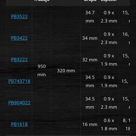
34.7
0.9 x
15, 18
PB3522
mm
2.3 mm
m
0.9 x
16, 19
PB3422
34 mm
2.3 mm
m
0.9 x
15, 18
PB3222
32 mm
1.9 mm
m
950
320 mm
mm
34.5
0.9 x
PB743718
15, 1
mm
1.9 mm
34.5
0.9 x
15, 18
PB904022
mm
2.3 mm
m
0.6 x
8, 12,
PB1618
16 mm
1.8 mm
18 