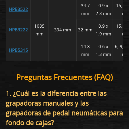
34.7
0.9 x
15, 18
HPB3522
mm
2.3 mm
m
1085
0.9 x
15, 18
HPB3222
394 mm
32 mm
mm
1.9 mm
m
14.8
0.6 x
6, 9, 1
HPB5315
mm
1.3 mm
m
Preguntas Frecuentes (FAQ)
1. ¿Cuál es la diferencia entre las
grapadoras manuales y las
grapadoras de pedal neumáticas para
fondo de cajas?