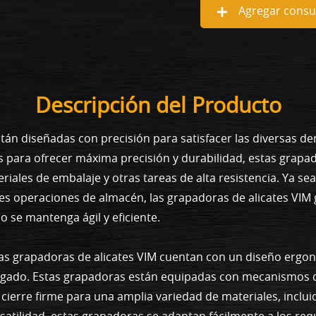
Agregar consul
Descripción del Producto
tán diseñadas con precisión para satisfacer las diversas d
s para ofrecer máxima precisión y durabilidad, estas grap
riales de embalaje y otras tareas de alta resistencia. Ya se
nes operaciones de almacén, las grapadoras de alicates VIM
o se mantenga ágil y eficiente.
as grapadoras de alicates VIM cuentan con un diseño ergonó
gado. Estas grapadoras están equipadas con mecanismos d
 cierre firme para una amplia variedad de materiales, inclu
satilidad, estas grapadoras se adaptan fácilmente a los re