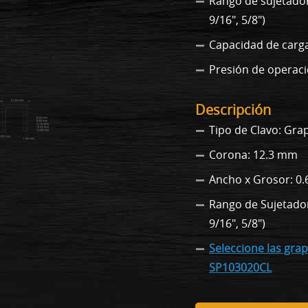
Rango de sujetadores
9/16", 5/8")
Capacidad de carga
Presión de operación
Descripción
Tipo de Clavo: Gra
Corona: 12.3 mm
Ancho x Grosor: 0.
Rango de Sujetadores
9/16", 5/8")
Seleccione las gra
SP103020CL