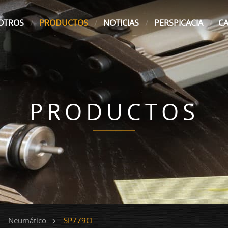
OTROS
PRODUCTOS
NOTICIAS
PERSPICACIA
C
PRODUCTOS
SP779CL
Neumático