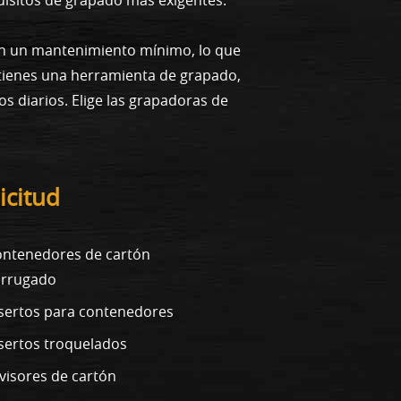
on un mantenimiento mínimo, lo que
btienes una herramienta de grapado,
os diarios. Elige las grapadoras de
icitud
ntenedores de cartón
orrugado
sertos para contenedores
sertos troquelados
visores de cartón