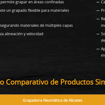
 permite grapar en áreas confinadas
Ca
ite un grapado flexible para materiales
Pr
Re
asegurando materiales de múltiples capas
in
za alineación y velocidad
So
de
Ap
mú
o Comparativo de Productos Sim
Grapadora Neumática de Alicates