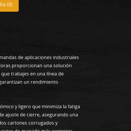
ta (
0
)
emandas de aplicaciones industriales
adoras proporcionan una solución
a que trabajes en una línea de
 garantizan un rendimiento
mico y ligero que minimiza la fatiga
e ajuste de cierre, asegurando una
idos cartones corrugados y
quisitos de grapado más exigentes.