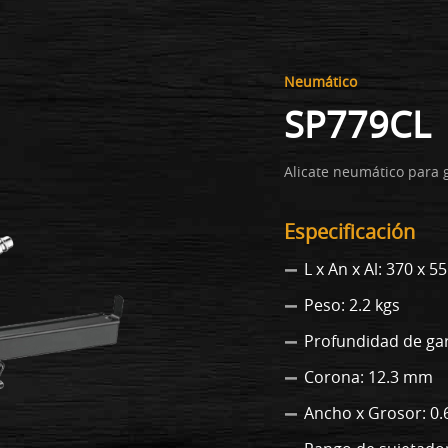
Neumático
SP779CL
Alicate neumático para 
Especificación
L x An x Al: 370 x 
Peso: 2.2 kgs
Profundidad de ga
Corona: 12.3 mm
Ancho x Grosor: 0.