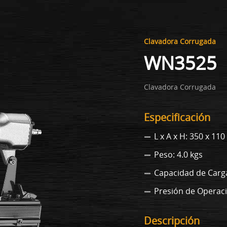
Clavadora Corrugada
WN3525
Clavadora Corrugada
Especificación
L x A x H: 350 x 11
Peso: 4.0 kgs
Capacidad de Carga
Presión de Operació
Descripción