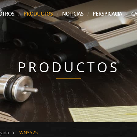
OTROS
PRODUCTOS
NOTICIAS
PERSPICACIA
C
PRODUCTOS
WN3525
gada