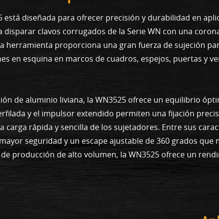
stá diseñada para ofrecer precisión y durabilidad en aplic
a disparar clavos corrugados de la Serie WN con una coron
sta herramienta proporciona una gran fuerza de sujeción pa
nes en esquina en marcos de cuadros, espejos, puertas y ve
ón de aluminio liviana, la WN3525 ofrece un equilibrio ópti
perfilada y el impulsor extendido permiten una fijación prec
na carga rápida y sencilla de los sujetadores. Entre sus carac
mayor seguridad y un escape ajustable de 360 grados que m
s de producción de alto volumen, la WN3525 ofrece un rendi