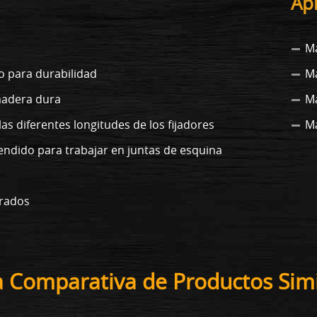
Ap
Ma
o para durabilidad
Ma
madera dura
Ma
las diferentes longitudes de los fijadores
Ma
tendido para trabajar en juntas de esquina
grados
a Comparativa de Productos Simi