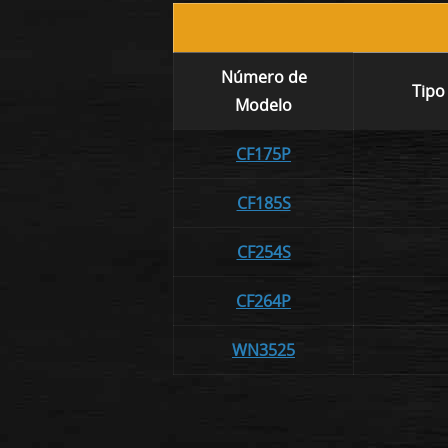
Número de
Tipo
Modelo
CF175P
CF185S
CF254S
CF264P
WN3525