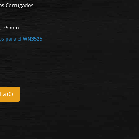
vos Corrugados
18, 25 mm
vos para el WN3525
ta (
0
)