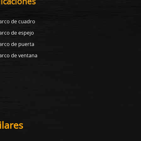
licaciones
rco de cuadro
rco de espejo
rco de puerta
rco de ventana
lares