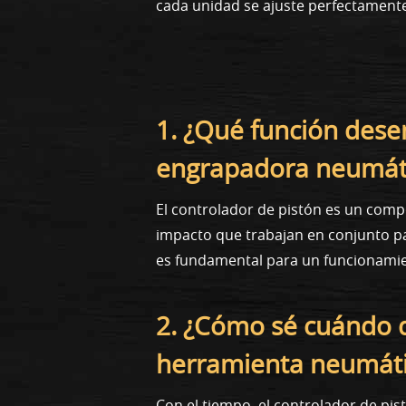
cada unidad se ajuste perfectamente
1. ¿Qué función dese
engrapadora neumát
El controlador de pistón es un comp
impacto que trabajan en conjunto pa
es fundamental para un funcionamien
2. ¿Cómo sé cuándo d
herramienta neumát
Con el tiempo, el controlador de pis