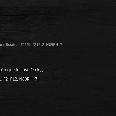
ara Bostitch F21PL, F21PL2, N89RH17
tón que incluye O-ring
L, F21PL2, N89RH17