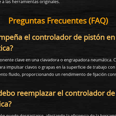
 a las herramientas originales.
Preguntas Frecuentes (FAQ)
mpeña el controlador de pistón en
ica?
onente clave en una clavadora o engrapadora neumática. Co
ra impulsar clavos o grapas en la superficie de trabajo con
to fluido, proporcionando un rendimiento de fijación cons
ebo reemplazar el controlador de
ica?
tón puede desgastarse, afectando la eficiencia de la herram