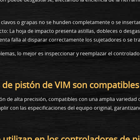
s clavos o grapas no se hunden completamente o se inserta
cto: La hoja de impacto presenta astillas, dobleces o desgas
nta falla al disparar correctamente los sujetadores o se tr
lemas, lo mejor es inspeccionar y reemplazar el controlado
s de pistón de VIM son compatibles
stón de alta precisión, compatibles con una amplia varieda
lir con las especificaciones del equipo original, garantizan
 utilizan en los controladores de p