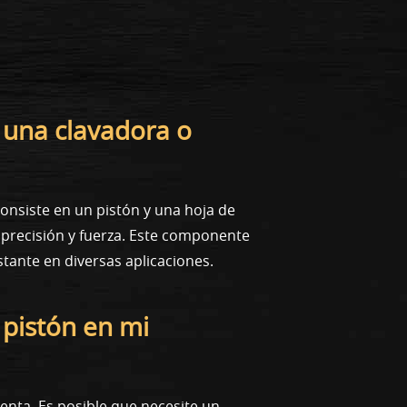
 una clavadora o
nsiste en un pistón y una hoja de
 precisión y fuerza. Este componente
tante en diversas aplicaciones.
 pistón en mi
ienta. Es posible que necesite un