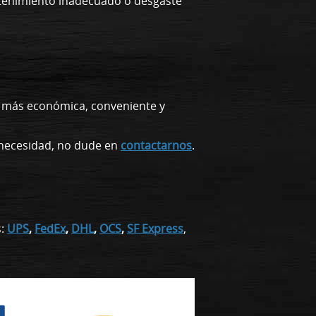
ntenimiento inadecuado o desgaste
a más económica, conveniente y
o necesidad, no dude en
contactarnos
.
s:
UPS
,
FedEx
,
DHL
,
OCS
,
SF Express
,