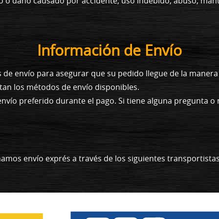
cto o daño causado por accidente, uso indebido, abuso, ma
Información de Envío
s de envío para asegurar que su pedido llegue de la maner
tan los métodos de envío disponibles.
envío preferido durante el pago. Si tiene alguna pregunta 
amos envío exprés a través de los siguientes transportista