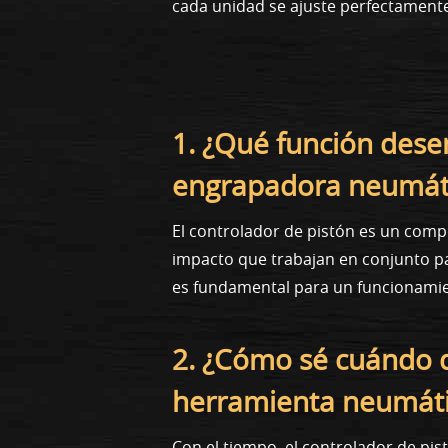
cada unidad se ajuste perfectamente
1. ¿Qué función dese
engrapadora neumát
El controlador de pistón es un comp
impacto que trabajan en conjunto pa
es fundamental para un funcionamien
2. ¿Cómo sé cuándo d
herramienta neumát
Con el tiempo, el controlador de pis