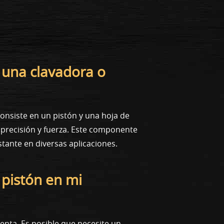
 una clavadora o
nsiste en un pistón y una hoja de
 precisión y fuerza. Este componente
tante en diversas aplicaciones.
 pistón en mi
ienta. Es posible que necesite un