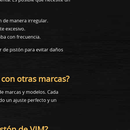
n de manera irregular.
te excesivo.
aba con frecuencia.
r de pistón para evitar daños
 con otras marcas?
d de marcas y modelos. Cada
do un ajuste perfecto y un
istón de VIM?