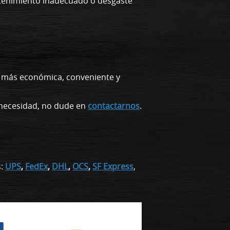
ntenimiento inadecuado o desgaste
a más económica, conveniente y
o necesidad, no dude en
contactarnos
.
s:
UPS
,
FedEx
,
DHL
,
OCS
,
SF Express
,