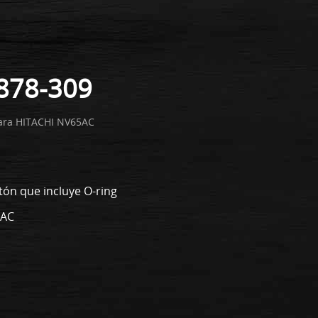
 878-309
para HITACHI NV65AC
tón que incluye O-ring
5AC