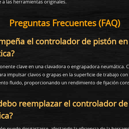
 a las herramientas originales.
Preguntas Frecuentes (FAQ)
mpeña el controlador de pistón en
ica?
onente clave en una clavadora o engrapadora neumática. Co
ra impulsar clavos o grapas en la superficie de trabajo con
to fluido, proporcionando un rendimiento de fijación cons
ebo reemplazar el controlador de
ica?
tón puede desgastarse, afectando la eficiencia de la herram