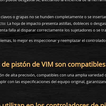
s clavos o grapas no se hunden completamente o se inserta
cto: La hoja de impacto presenta astillas, dobleces o desgas
nta falla al disparar correctamente los sujetadores o se tr
lemas, lo mejor es inspeccionar y reemplazar el controlado
s de pistón de VIM son compatibles
stón de alta precisión, compatibles con una amplia varieda
lir con las especificaciones del equipo original, garantizan
 utilizan en los controladores de p