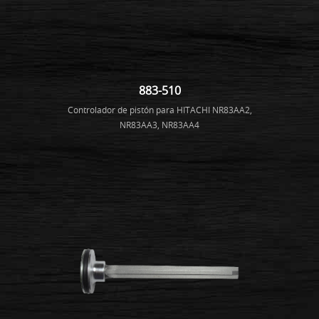
883-510
Controlador de pistón para HITACHI NR83AA2,
NR83AA3, NR83AA4