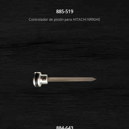
885-519
Controlador de pistón para HITACHI NR90AE
884-643