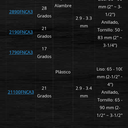
Alambre
mm (2" ~ 3-
28
2890FNCA3
1/2")
Grados
2.9 - 3.3
Anillado,
mm
21
Tornillo: 50 -
2190FNCA3
Grados
83 mm (2" ~
3-1/4")
17
1790FNCA3
Grados
Liso: 65 - 100
Plástico
mm (2-1/2" ~
4")
21
2.9 - 3.4
21100FNCA3
Anillado,
Grados
mm
Tornillo: 65 -
90 mm (2-
1/2" ~ 3-1/2")