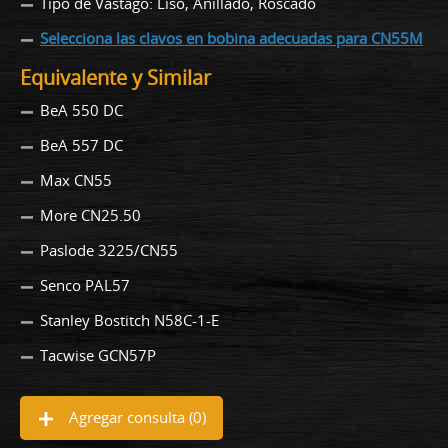
Tipo de Vástago: Liso, Anillado, Roscado
Selecciona las clavos en bobina adecuadas para CN55M
Equivalente y Similar
BeA 550 DC
BeA 557 DC
Max CN55
More CN25.50
Paslode 3225/CN55
Senco PAL57
Stanley Bostitch N58C-1-E
Tacwise GCN57P
Agregar consulta (
0
)