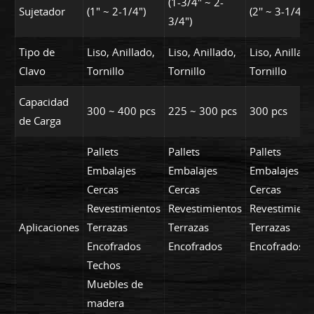
(1-3/4" ~ 2-
Sujetador
(1" ~ 2-1/4")
(2'' ~ 3-1/4")
3/4")
Tipo de
Liso, Anillado,
Liso, Anillado,
Liso, Anillado
Clavo
Tornillo
Tornillo
Tornillo
Capacidad
300 ~ 400 pcs
225 ~ 300 pcs
300 pcs
de Carga
Pallets
Pallets
Pallets
Embalajes
Embalajes
Embalajes
Cercas
Cercas
Cercas
Revestimientos
Revestimientos
Revestimient
Aplicaciones
Terrazas
Terrazas
Terrazas
Encofrados
Encofrados
Encofrados
Techos
Muebles de
madera