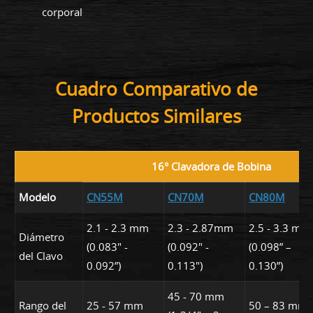
corporal
Cuadro Comparativo de
Productos Similares
16° Clavadora de Bobina
Modelo
CN55M
CN70M
CN80M
2.1 - 2.3 mm
2.3 - 2.87mm
2.5 - 3.3 mm
Diámetro
(0.083" -
(0.092" -
(0.098” –
del Clavo
0.092”)
0.113")
0.130”)
45 - 70 mm
Rango del
25 - 57 mm
50 – 83 mm