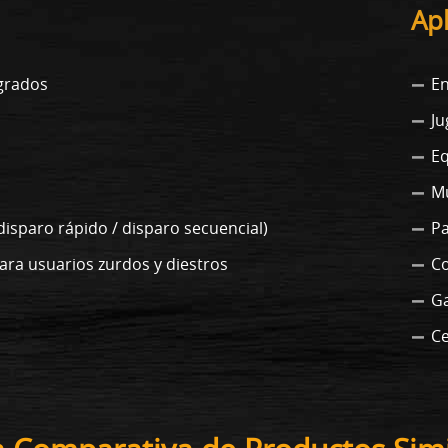
Ap
 grados
En
Ju
Eq
M
disparo rápido / disparo secuencial)
P
ara usuarios zurdos y diestros
Co
Ga
Ce