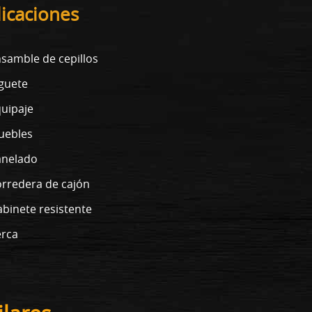
licaciones
samble de cepillos
guete
uipaje
uebles
anelado
rredera de cajón
binete resistente
rca