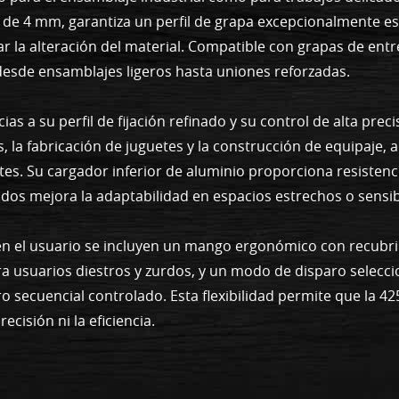
de 4 mm, garantiza un perfil de grapa excepcionalmente estr
zar la alteración del material. Compatible con grapas de en
esde ensamblajes ligeros hasta uniones reforzadas.
ias a su perfil de fijación refinado y su control de alta prec
, la fabricación de juguetes y la construcción de equipaje, 
etes. Su cargador inferior de aluminio proporciona resistenc
rados mejora la adaptabilidad en espacios estrechos o sensib
s en el usuario se incluyen un mango ergonómico con recub
ra usuarios diestros y zurdos, y un modo de disparo selecci
o secuencial controlado. Esta flexibilidad permite que la 42
cisión ni la eficiencia.