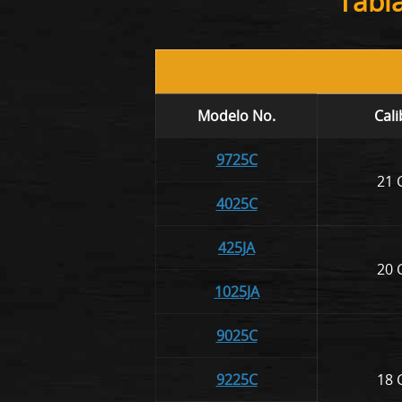
Tabl
Modelo No.
Cali
9725C
21 
4025C
425JA
20 
1025JA
9025C
9225C
18 