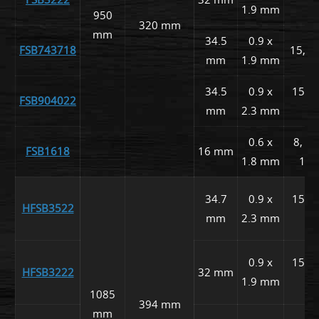
1.9 mm
m
950
320 mm
mm
34.5
0.9 x
FSB743718
15, 
mm
1.9 mm
34.5
0.9 x
15, 1
FSB904022
mm
2.3 mm
m
0.6 x
8, 12
FSB1618
16 mm
1.8 mm
18
34.7
0.9 x
15, 1
HFSB3522
mm
2.3 mm
m
0.9 x
15, 1
HFSB3222
32 mm
1.9 mm
m
1085
394 mm
mm