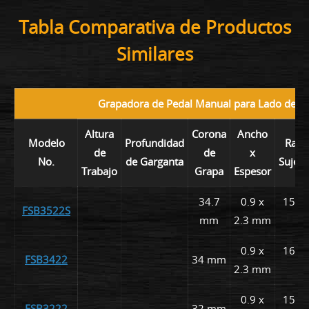
Tabla Comparativa de Productos
Similares
Grapadora de Pedal Manual para Lado de Ca
Altura
Corona
Ancho
Modelo
Profundidad
Rang
de
de
x
No.
de Garganta
Sujet
Trabajo
Grapa
Espesor
34.7
0.9 x
15, 1
FSB3522S
mm
2.3 mm
m
0.9 x
16, 1
FSB3422
34 mm
2.3 mm
m
0.9 x
15, 1
FSB3222
32 mm