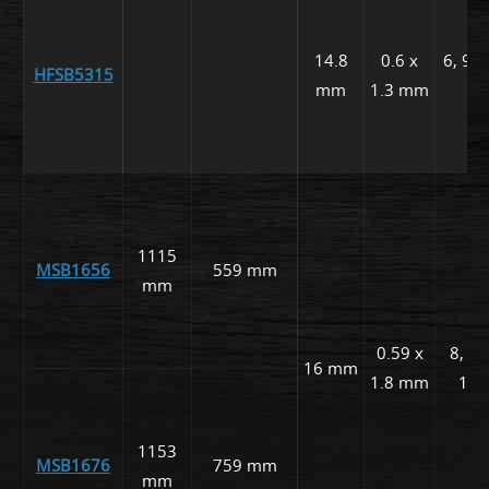
14.8
0.6 x
6, 9, 
HFSB5315
mm
1.3 mm
m
1115
MSB1656
559 mm
mm
0.59 x
8, 12
16 mm
1.8 mm
18
1153
MSB1676
759 mm
mm