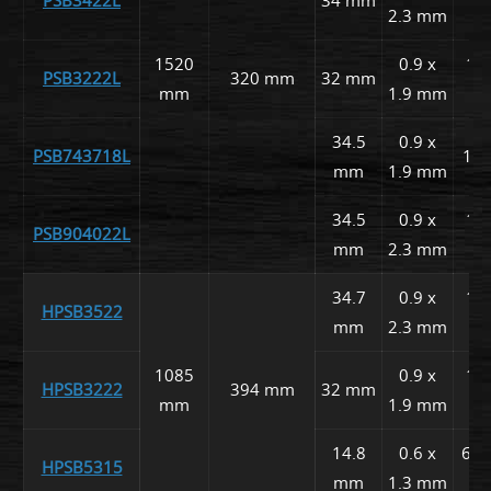
2.3 mm
1520
0.9 x
15,
PSB3222L
320 mm
32 mm
mm
1.9 mm
34.5
0.9 x
PSB743718L
15,
mm
1.9 mm
34.5
0.9 x
15,
PSB904022L
mm
2.3 mm
34.7
0.9 x
15,
HPSB3522
mm
2.3 mm
1085
0.9 x
15,
HPSB3222
394 mm
32 mm
mm
1.9 mm
14.8
0.6 x
6, 9
HPSB5315
mm
1.3 mm