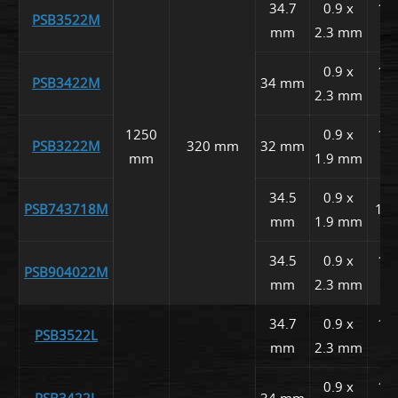
34.7
0.9 x
15,
PSB3522M
mm
2.3 mm
0.9 x
16,
PSB3422M
34 mm
2.3 mm
1250
0.9 x
15,
PSB3222M
320 mm
32 mm
mm
1.9 mm
34.5
0.9 x
PSB743718M
15,
mm
1.9 mm
34.5
0.9 x
15,
PSB904022M
mm
2.3 mm
34.7
0.9 x
15,
PSB3522L
mm
2.3 mm
0.9 x
16,
PSB3422L
34 mm