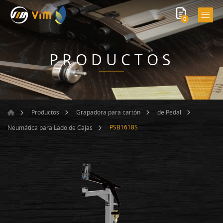
0
PRODUCTOS
Productos
Grapadora para cartón
de Pedal
PSB1618S
Neumática para Lado de Cajas