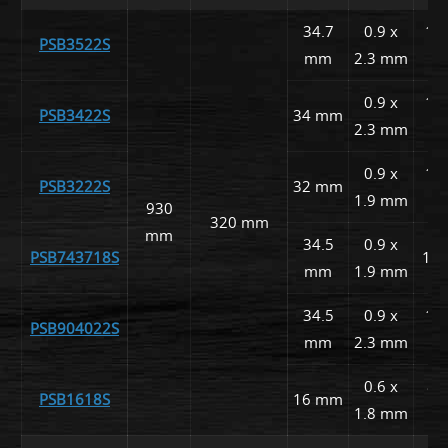
34.7
0.9 x
15,
PSB3522S
mm
2.3 mm
0.9 x
16,
PSB3422S
34 mm
2.3 mm
0.9 x
15,
PSB3222S
32 mm
1.9 mm
930
320 mm
mm
34.5
0.9 x
PSB743718S
15,
mm
1.9 mm
34.5
0.9 x
15,
PSB904022S
mm
2.3 mm
0.6 x
8, 
PSB1618S
16 mm
1.8 mm
1