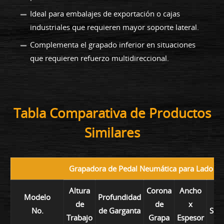
Ideal para embalajes de exportación o cajas
industriales que requieren mayor soporte lateral.
Complementa el grapado inferior en situaciones
que requieren refuerzo multidireccional.
Tabla Comparativa de Productos
Similares
Grapadora de Pedal Neumática para Lado de
Altura
Corona
Ancho
Modelo
Profundidad
Ra
de
de
x
No.
de Garganta
Suj
Trabajo
Grapa
Espesor