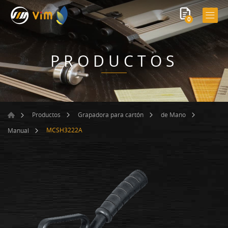
0
PRODUCTOS
Productos
Grapadora para cartón
de Mano
MCSH3222A
Manual