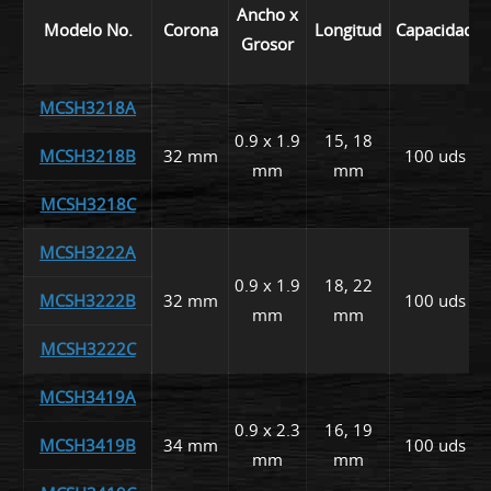
Ancho x
Modelo No.
Corona
Longitud
Capacidad
Grosor
MCSH3218A
0.9 x 1.9
15, 18
MCSH3218B
32 mm
100 uds
mm
mm
MCSH3218C
MCSH3222A
0.9 x 1.9
18, 22
MCSH3222B
32 mm
100 uds
mm
mm
MCSH3222C
MCSH3419A
0.9 x 2.3
16, 19
MCSH3419B
34 mm
100 uds
mm
mm