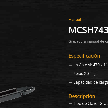
Manual
MCSH743
Grapadora manual de c
Especificación
L x An x Al: 470 x 
Peso: 2.32 kgs
Capacidad de carga
Descripción
Tipo de Clavo: Gra