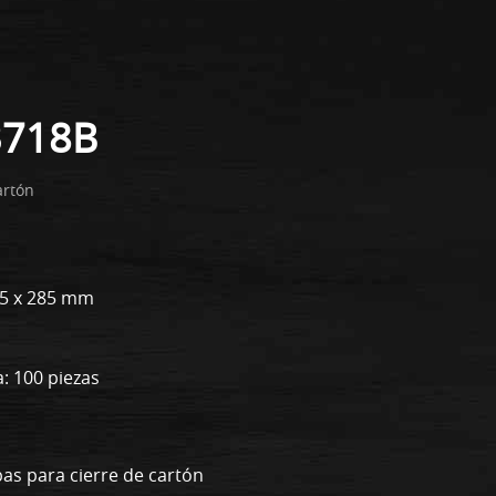
718B
artón
115 x 285 mm
: 100 piezas
pas para cierre de cartón