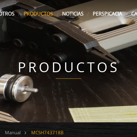
OTROS
PRODUCTOS
NOTICIAS
PERSPICACIA
C
PRODUCTOS
MCSH743718B
Manual