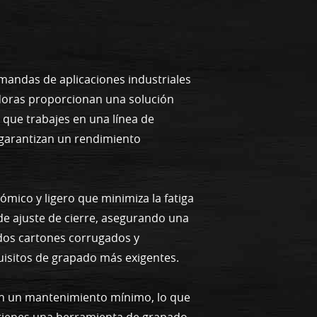
emandas de aplicaciones industriales
adoras proporcionan una solución
a que trabajes en una línea de
 garantizan un rendimiento
mico y ligero que minimiza la fatiga
e ajuste de cierre, asegurando una
idos cartones corrugados y
quisitos de grapado más exigentes.
on un mantenimiento mínimo, lo que
btienes una herramienta de grapado,