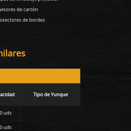
visores de cartón
otectores de bordes
ilares
acidad
Tipo de Yunque
0 uds
0 uds