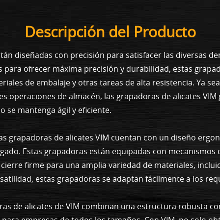
Descripción del Producto
tán diseñadas con precisión para satisfacer las diversas d
s para ofrecer máxima precisión y durabilidad, estas grap
riales de embalaje y otras tareas de alta resistencia. Ya se
nes operaciones de almacén, las grapadoras de alicates VIM
o se mantenga ágil y eficiente.
as grapadoras de alicates VIM cuentan con un diseño ergonó
gado. Estas grapadoras están equipadas con mecanismos d
 cierre firme para una amplia variedad de materiales, inclu
satilidad, estas grapadoras se adaptan fácilmente a los re
oras de alicates de VIM combinan una estructura robusta c
e para empresas de todos los tamaños. Con VIM, no solo o