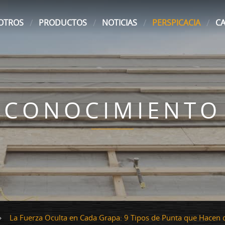
OTROS
PRODUCTOS
NOTICIAS
PERSPICACIA
C
CONOCIMIENTO
La Fuerza Oculta en Cada Grapa: 9 Tipos de Punta que Hacen q