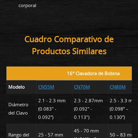
corporal
Cuadro Comparativo de
Productos Similares
16° Clavadora de Bobina
Modelo
CN55M
CN70M
CN80M
2.1 - 2.3 mm
2.3 - 2.87mm
2.5 - 3.3 mm
Diámetro
(0.083" -
(0.092" -
(0.098” –
del Clavo
0.092”)
0.113")
0.130”)
45 - 70 mm
Rango del
25 - 57 mm
50 – 83 mm