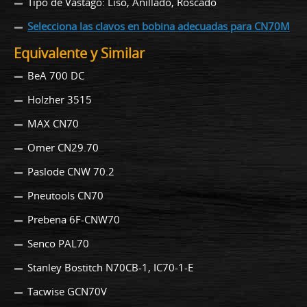
Tipo de Vástago: Liso, Anillado, Roscado
Selecciona las clavos en bobina adecuadas para CN70M
Equivalente y Similar
BeA 700 DC
Holzher 3515
MAX CN70
Omer CN29.70
Paslode CNW 70.2
Pneutools CN70
Prebena 6F-CNW70
Senco PAL70
Stanley Bostitch N70CB-1, IC70-1-E
Tacwise GCN70V