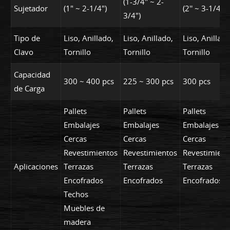
(1-3/4" ~ 2-
Sujetador
(1" ~ 2-1/4")
(2'' ~ 3-1/4")
3/4")
Tipo de
Liso, Anillado,
Liso, Anillado,
Liso, Anillado
Clavo
Tornillo
Tornillo
Tornillo
Capacidad
300 ~ 400 pcs
225 ~ 300 pcs
300 pcs
de Carga
Pallets
Pallets
Pallets
Embalajes
Embalajes
Embalajes
Cercas
Cercas
Cercas
Revestimientos
Revestimientos
Revestimient
Aplicaciones
Terrazas
Terrazas
Terrazas
Encofrados
Encofrados
Encofrados
Techos
Muebles de
madera