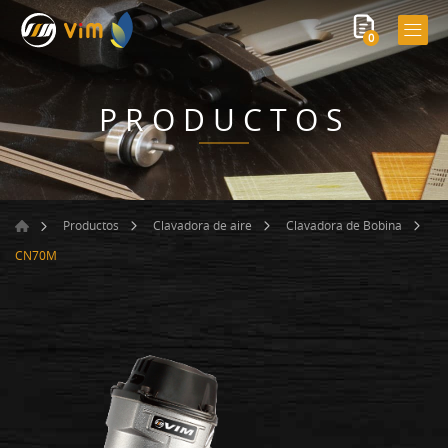
0
PRODUCTOS
Productos
Clavadora de aire
Clavadora de Bobina
CN70M