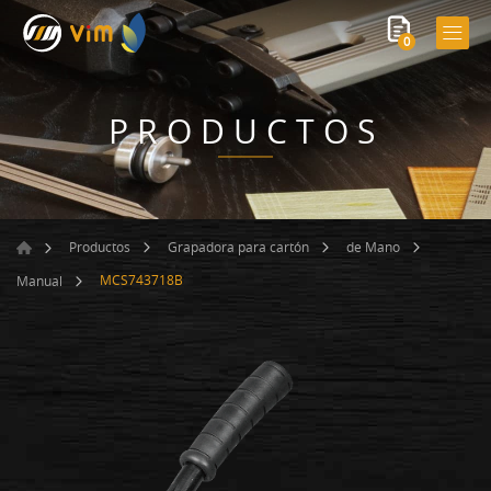
0
PRODUCTOS
Productos
Grapadora para cartón
de Mano
MCS743718B
Manual