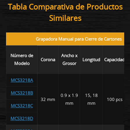
Tabla Comparativa de Productos
Similares
Grapadora Manual para Cierre de Cartones
Número de
Ancho x
Corona
Longitud
Capacidad
Modelo
Grosor
MCS3218A
MCS3218B
0.9 x 1.9
15, 18
32 mm
100 pcs
mm
mm
MCS3218C
MCS3218D