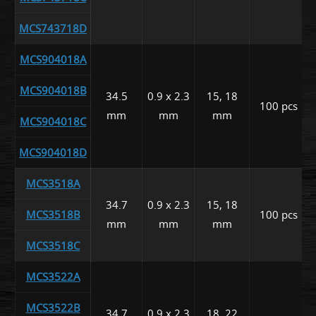
MCS743718D
MCS904018A
MCS904018B
34.5
0.9 x 2.3
15, 18
100 pcs
mm
mm
mm
MCS904018C
MCS904018D
MCS3518A
34.7
0.9 x 2.3
15, 18
MCS3518B
100 pcs
mm
mm
mm
MCS3518C
MCS3522A
MCS3522B
34.7
0.9 x 2.3
18, 22