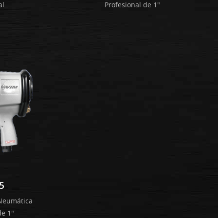
al
Profesional de 1"
5
 Neumática
de 1"