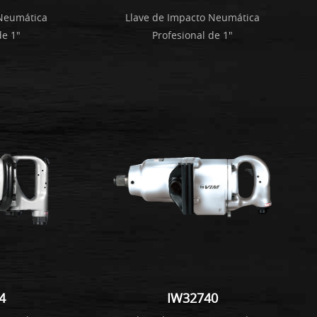
 Neumática
Llave de Impacto Neumática
de 1"
Profesional de 1"
4
IW32740