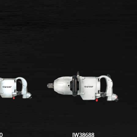
0
IW38688