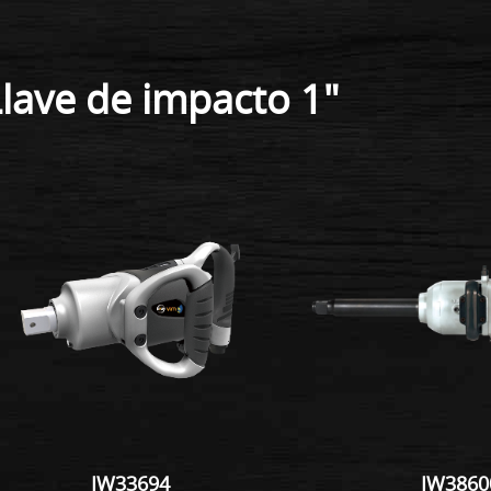
Llave de impacto 1"
IW33694
IW3860